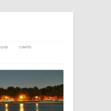
IQUES
COMITÉS
COMITÉ SCIENTIFIQUE
L
COMITÉ D’ORGANISATION
NCE
NFÉRENCE