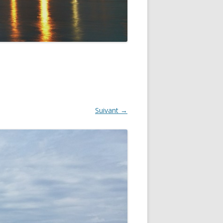
GNON
Suivant →