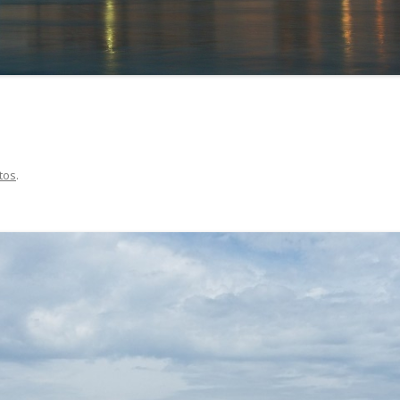
L’UNIVERSITÉ À AVI
tos
.