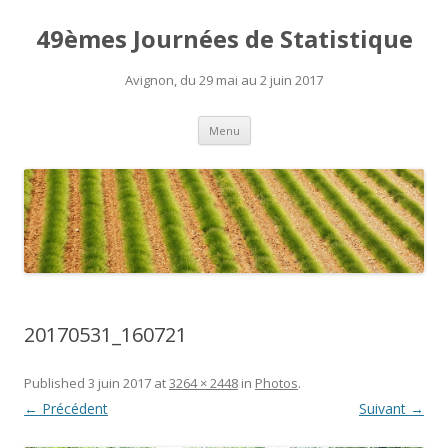
49èmes Journées de Statistique
Avignon, du 29 mai au 2 juin 2017
Aller
Menu
au
contenu
20170531_160721
Published
3 juin 2017
at
3264 × 2448
in
Photos
.
← Précédent
Suivant →