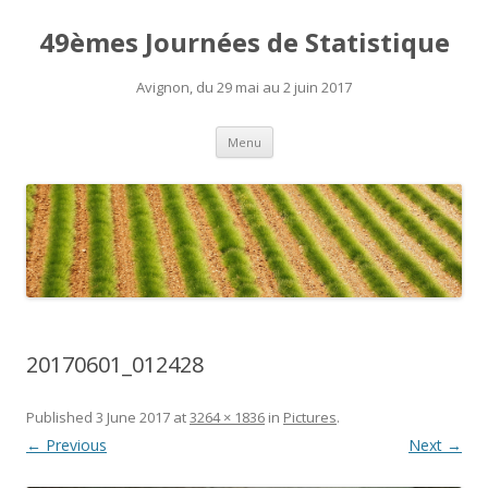
49èmes Journées de Statistique
Avignon, du 29 mai au 2 juin 2017
Skip
Menu
to
content
20170601_012428
Published
3 June 2017
at
3264 × 1836
in
Pictures
.
← Previous
Next →