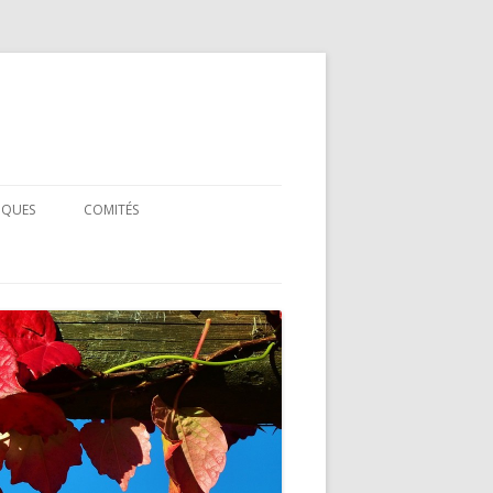
IQUES
COMITÉS
COMITÉ SCIENTIFIQUE
L
COMITÉ D’ORGANISATION
NCE
NFÉRENCE