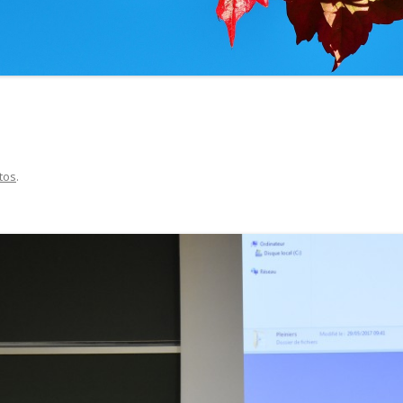
L’UNIVERSITÉ À AVI
tos
.