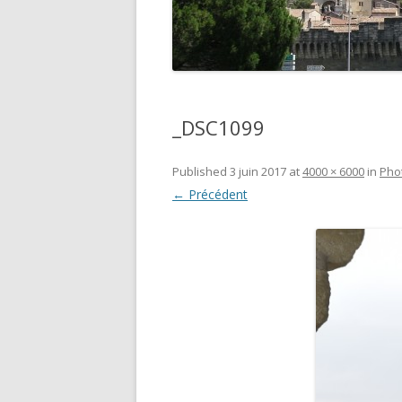
_DSC1099
Published
3 juin 2017
at
4000 × 6000
in
Pho
← Précédent