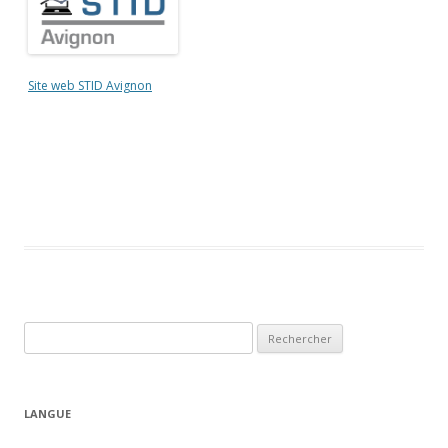
Site web STID Avignon
R
e
c
h
LANGUE
e