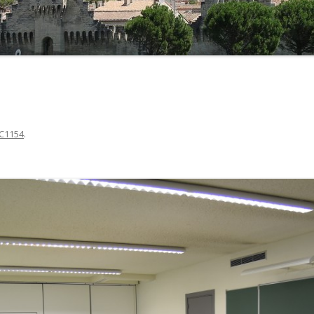
L’UNIVERSITÉ À AVI
C1154
.