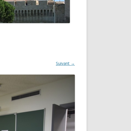
GNON
Suivant →